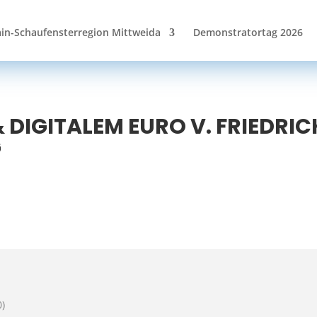
in-Schaufensterregion Mittweida
Demonstratortag 2026
DIGITALEM EURO V. FRIEDRIC
G
GITALEM EURO V. FRIEDRICH NAUMANN
)