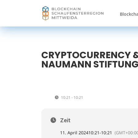
Blockcha
CRYPTOCURRENCY & 
NAUMANN STIFTUN
11
CRYPTOCURRENCY & DI
STIFTUNG
APR
10:21 - 10:21
(GMT+00:00)
Zeit
11. April 2024
10:21
-
10:21
(GMT+00:00