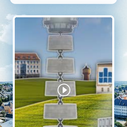
Sie sehen gerade einen
Platzhalterinhalt von
YouTube
. Um auf den
eigentlichen Inhalt
zuzugreifen, klicken Sie
auf die Schaltfläche
unten. Bitte beachten Sie,
dass dabei Daten an
Drittanbieter
weitergegeben werden.
Mehr Informationen
Inhalt entsperren
Erforderlichen Service