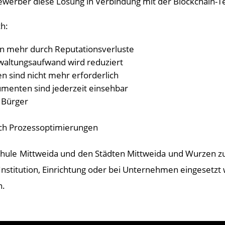
ewerber diese Lösung in Verbindung mit der Blockchain-T
ch:
en mehr durch Reputationsverluste
waltungsaufwand wird reduziert
 sind nicht mehr erforderlich
umenten sind jederzeit einsehbar
 Bürger
rch Prozessoptimierungen
hschule Mittweida und den Städten Mittweida und Wurzen 
r Institution, Einrichtung oder bei Unternehmen eingesetzt
n.