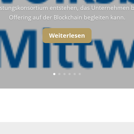
leistungskonsortium entstehen, das Unternehmen 
Offering auf der Blockchain begleiten kann.
Weiterlesen