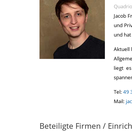
Quadri
Jacob F
und Pri
und hat
Aktuell
Allgeme
liegt e
spannen
Tel:
49 
Mail:
ja
Beteiligte Firmen / Einri